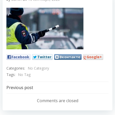
Facebook
Twitter
Вконтакте
Google+
Categories:
No Category
Tags:
No Tag
Навигация
Previous post
по
Comments are closed
записям