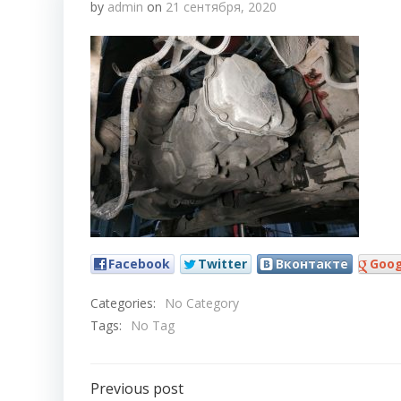
by
admin
on
21 сентября, 2020
Facebook
Twitter
Вконтакте
Goog
Categories:
No Category
Tags:
No Tag
Навигация
Previous post