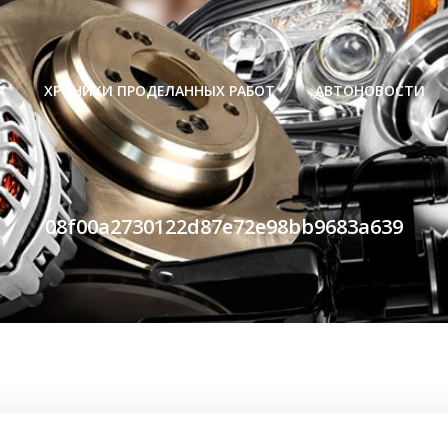
Р
ХРОНИКИ ПРОДЕЛАННЫХ РАБОТ
АВТОНОВОСТИ
08f00a2730122d87e72e98bb9683a639