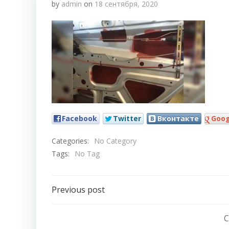
by
admin
on
18 сентября, 2020
Facebook
Twitter
Вконтакте
Goog
Categories:
No Category
Tags:
No Tag
Навигация
Previous post
по
C