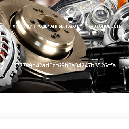
Р
ХРОНИКИ ПРОДЕЛАННЫХ РАБОТ
АВТОНОВОСТИ
277789b42ad0cc69b3a34247b3526cfa