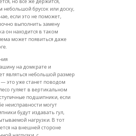
тся, но все же держится,
 небольшой брусок или доску,
чае, если это не поможет,
срочно выполнить замену
ка он находится в таком
блема может появиться даже
ге.
ния
машину на домкрате и
ет являться небольшой размер
 — это уже станет поводом
олесо гуляет в вертикальном
 ступичные подшипники, если
бе неисправности могут
пники будут издавать гул,
ытываемой нагрузки. В тот
жется на внешней стороне
нной нагрузки, с