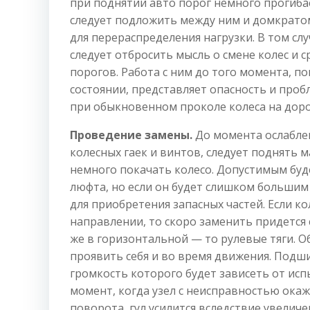
при поднятии авто порог немного прогибае
следует подложить между ним и домкратом
для перераспределения нагрузки. В том слу
следует отбросить мысль о смене колес и 
порогов. Работа с ним до того момента, по
состоянии, представляет опасность и про
при обыкновенном проколе колеса на доро
Проведение замены.
До момента ослабле
колесных гаек и винтов, следует поднять 
немного покачать колесо. Допустимым буд
люфта, но если он будет слишком большим
для приобретения запасных частей. Если к
направлении, то скоро заменить придется
же в горизонтальной — то рулевые тяги. О
проявить себя и во время движения. Подши
громкость которого будет зависеть от исп
момент, когда узел с неисправностью ока
поворота, гул усилится вследствие увеличе