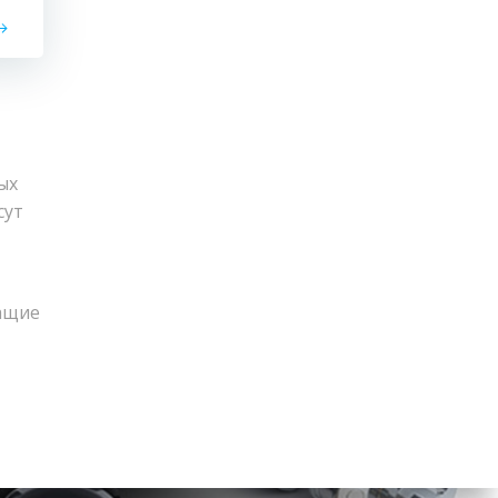
ых
сут
ащие