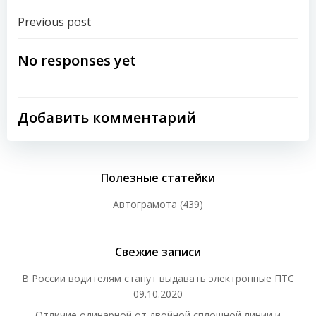
Навигация
Previous post
по
No responses yet
записям
Добавить комментарий
Полезные статейки
Автограмота
(439)
Свежие записи
В России водителям станут выдавать электронные ПТС
09.10.2020
Отличие одинарной от двойной сплошной линии и